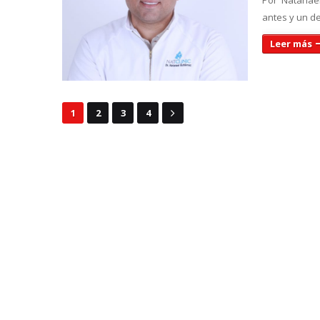
Por Natanael
antes y un d
Leer más
1
2
3
4