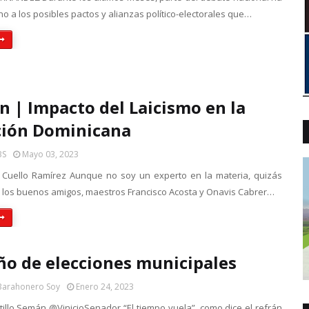
no a los posibles pactos y alianzas político-electorales que…
n | Impacto del Laicismo en la
ción Dominicana
BS
Mayo 03, 2023
. Cuello Ramírez Aunque no soy un experto en la materia, quizás
 los buenos amigos, maestros Francisco Acosta y Onavis Cabrer…
ño de elecciones municipales
Barahonero Soy
Enero 24, 2023
stillo Semán @VinicioSenador “El tiempo vuela”, como dice el refrán