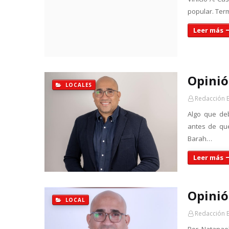
popular. Ter
Leer más
Opinió
LOCALES
Redacción 
Algo que de
antes de qu
Barah…
Leer más
Opinió
LOCAL
Redacción 