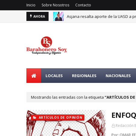
Inicio
Sobre Nosotros
Contacto
Asjana resalta aporte de la UASD a p
AHORA
LOCALES
REGIONALES
NACIONALES
Mostrando las entradas con la etiqueta
ARTÍCULOS DE
ENFOQU
ARTÍCULOS DE OPINIÓN
Redacción 
Por: OMAR FE