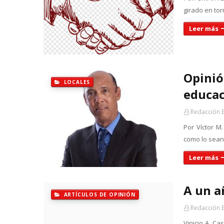
girado en tor
Leer más
Opinió
LOCALES
educa
Redacción 
Por Víctor M
como lo sean
Leer más
A un a
ARTÍCULOS DE OPINIÓN
Redacción 
Vinicio A. Ca