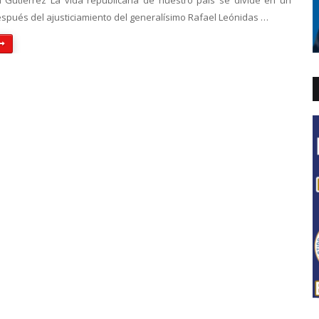
 Gutiérrez La vida republicana de nuestro país se divide en un
espués del ajusticiamiento del generalísimo Rafael Leónidas …