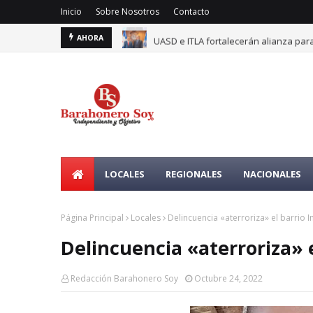
Inicio
Sobre Nosotros
Contacto
UASD e ITLA fortalecerán alianza para
AHORA
LOCALES
REGIONALES
NACIONALES
Página Principal
Locales
Delincuencia «aterroriza» el barrio
Delincuencia «aterroriza» 
Redacción Barahonero Soy
Octubre 24, 2022