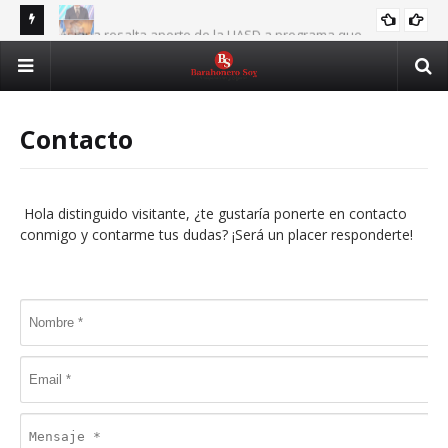
Asjana resalta aporte de la UASD a programa que
Tri
ASJANA
beneficiará a 6,500 becarios
UASD e ITLA fortalecerán alianza para formar en IA,
par
ITLA
ciberseguridad y transformación digital
Contacto
Hola distinguido visitante, ¿te gustaría ponerte en contacto
conmigo y contarme tus dudas? ¡Será un placer responderte!