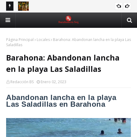
,
Tribunal Constitucional anula decreto que limitaba horarios
Rec
BEBIDAS
para la venta de bebidas alcohólicas
pri
Página Principal
Locales
Barahona: Abandonan lancha en la playa Las
Saladillas
Barahona: Abandonan lancha
en la playa Las Saladillas
Redacción BS
Enero 02, 2023
Abandonan lancha en la playa
Las Saladillas en Barahona