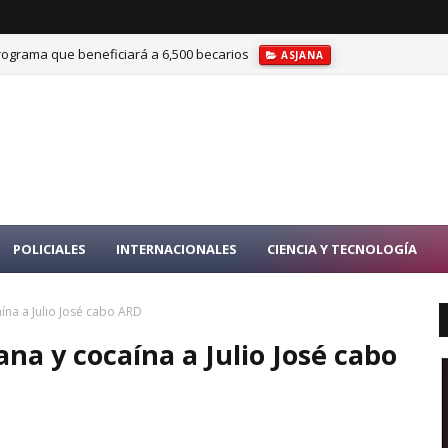
rograma que beneficiará a 6,500 becarios
ASJANA
 formar en IA, ciberseguridad y transformación digital
ITLA
POLICIALES
INTERNACIONALES
CIENCIA Y TECNOLOGÍA
na a Julio José cabo ARD
a y cocaína a Julio José cabo