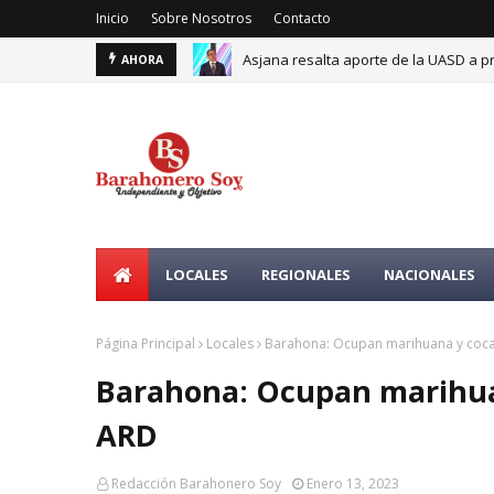
Inicio
Sobre Nosotros
Contacto
Asjana resalta aporte de la UASD a p
UASD e ITLA fortalecerán alianza para
AHORA
LOCALES
REGIONALES
NACIONALES
Página Principal
Locales
Barahona: Ocupan marihuana y cocaí
Barahona: Ocupan marihuan
ARD
Redacción Barahonero Soy
Enero 13, 2023