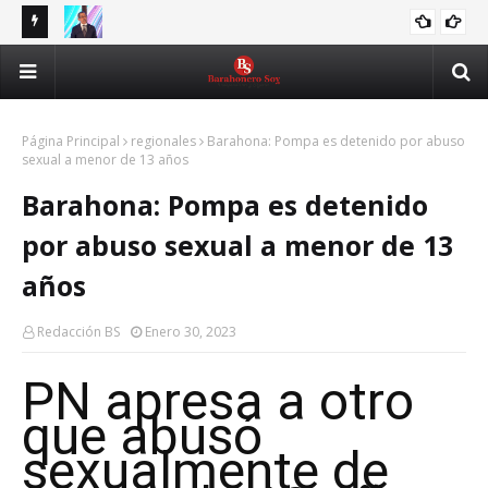
de los
Asjana resalta aporte de la UASD a programa que
UAS
ASJANA
beneficiará a 6,500 becarios
cib
Página Principal
regionales
Barahona: Pompa es detenido por abuso
sexual a menor de 13 años
Barahona: Pompa es detenido
por abuso sexual a menor de 13
años
Redacción BS
Enero 30, 2023
PN apresa a otro
que abusó
sexualmente de