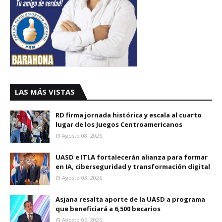
LAS MÁS VISTAS
RD firma jornada histórica y escala al cuarto
lugar de los Juegos Centroamericanos
Agosto 08, 2026
UASD e ITLA fortalecerán alianza para formar
en IA, ciberseguridad y transformación digital
Agosto 03, 2026
Asjana resalta aporte de la UASD a programa
que beneficiará a 6,500 becarios
Agosto 06, 2026