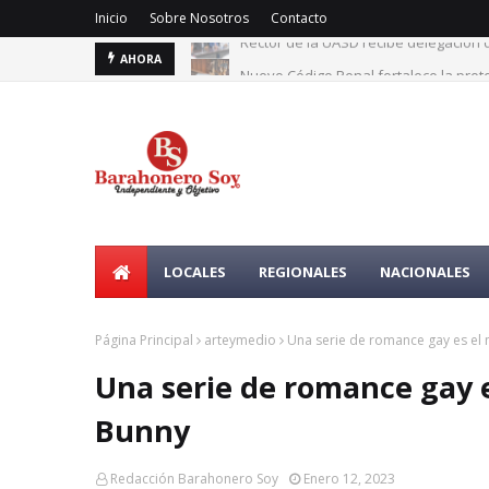
Inicio
Sobre Nosotros
Contacto
Rector de la UASD recibe delegación 
Nuevo Código Penal fortalece la prote
AHORA
LOCALES
REGIONALES
NACIONALES
Página Principal
arteymedio
Una serie de romance gay es el
Una serie de romance gay 
Bunny
Redacción Barahonero Soy
Enero 12, 2023