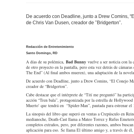
De acuerdo con Deadline, junto a Drew Comins, “El
de Chris Van Dusen, creador de "Bridgerton".
Redacción de Entretenimiento
Santo Domingo, RD
Bad Bunny
A días de su polémica,
vuelve a ser noticia con la
de otro proyecto en la pantalla, pero esta vez detrás de cámara
The End” (Al final ambos mueren), una adaptación de la novel
De acuerdo con Deadline, junto a Drew Comins, “El Conejo Mal
creador de “Bridgerton”.
Cabe destacar que el intérprete de “Tití me preguntó” ha parti
acción “Tren bala”, protagonizada por la estrella de Hollywood
Muerto'
que
tendrá en “Spider-Man”, pautada para estrenar el
La sinopsis del libro que superó en ventas a Crepúsculo en Rein
medianoche, Death-Cast llama a Mateo Torrez y Rufus Emeterio
completos extraños, pero, por diferentes razones, ambos buscan
aplicación para eso. Se llama El último amigo y, a través de él