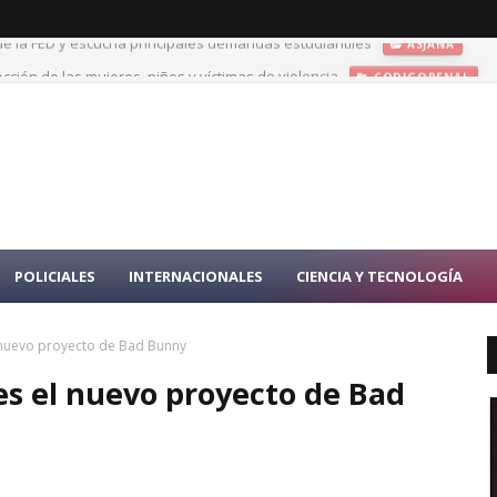
de la FED y escucha principales demandas estudiantiles
ASJANA
cción de las mujeres, niños y víctimas de violencia
CODIGOPENAL
POLICIALES
INTERNACIONALES
CIENCIA Y TECNOLOGÍA
 nuevo proyecto de Bad Bunny
es el nuevo proyecto de Bad