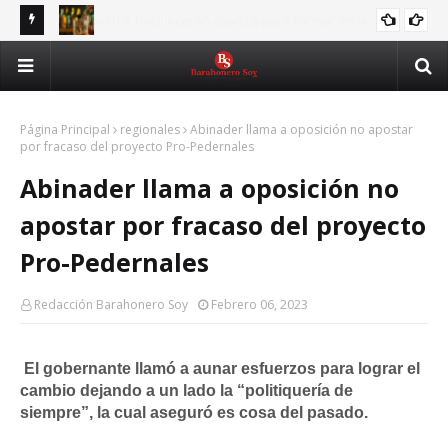
,
Tribunal Constitucional anula decreto que limitaba horarios
Rec
BEBIDAS
para la venta de bebidas alcohólicas
pri
Página Principal
regionales
Abinader llama a oposición no apostar
por fracaso del proyecto Pro-Pedernales
Abinader llama a oposición no
apostar por fracaso del proyecto
Pro-Pedernales
Redacción Barahonero Soy
Febrero 06, 2023
El gobernante llamó a aunar esfuerzos para lograr el
cambio dejando a un lado la “politiquería de
siempre”, la cual aseguró es cosa del pasado.