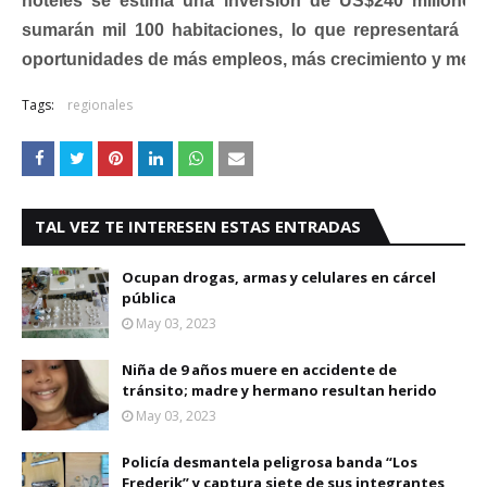
hoteles se estima una inversión de US$240 millone
sumarán mil 100 habitaciones, lo que representará pa
oportunidades de más empleos, más crecimiento y mejo
Tags:
regionales
TAL VEZ TE INTERESEN ESTAS ENTRADAS
Ocupan drogas, armas y celulares en cárcel
pública
May 03, 2023
Niña de 9 años muere en accidente de
tránsito; madre y hermano resultan herido
May 03, 2023
Policía desmantela peligrosa banda “Los
Frederik” y captura siete de sus integrantes