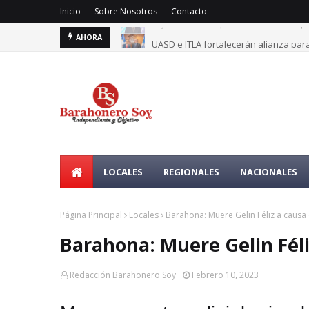
Inicio
Sobre Nosotros
Contacto
UASD e ITLA fortalecerán alianza para
AHORA
LOCALES
REGIONALES
NACIONALES
Página Principal
Locales
Barahona: Muere Gelin Féliz a causa
Barahona: Muere Gelin Féli
Redacción Barahonero Soy
Febrero 10, 2023