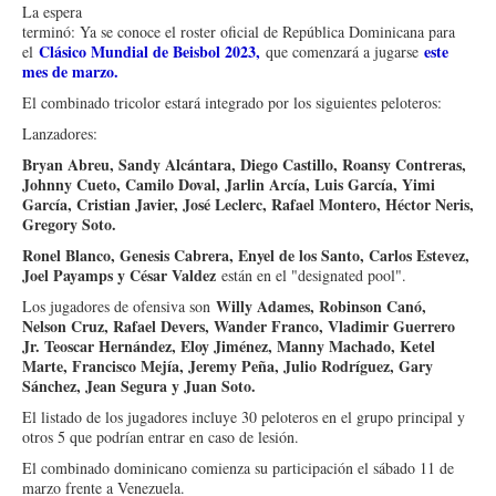
La espera
terminó: Ya se conoce el roster oficial de República Dominicana para
Clásico Mundial de Beisbol 2023,
este
el
que comenzará a jugarse
mes de marzo.
El combinado tricolor estará integrado por los siguientes peloteros:
Lanzadores:
Bryan Abreu, Sandy Alcántara, Diego Castillo, Roansy Contreras,
Johnny Cueto, Camilo Doval, Jarlin Arcía, Luis García, Yimi
García, Cristian Javier, José Leclerc, Rafael Montero, Héctor Neris,
Gregory Soto.
Ronel Blanco, Genesis Cabrera, Enyel de los Santo, Carlos Estevez,
Joel Payamps y César Valdez
están en el "designated pool".
Willy Adames, Robinson Canó,
Los jugadores de ofensiva son
Nelson Cruz, Rafael Devers, Wander Franco, Vladimir Guerrero
Jr. Teoscar Hernández, Eloy Jiménez, Manny Machado, Ketel
Marte, Francisco Mejía, Jeremy Peña, Julio Rodríguez, Gary
Sánchez, Jean Segura y Juan Soto.
El listado de los jugadores incluye 30 peloteros en el grupo principal y
otros 5 que podrían entrar en caso de lesión.
El combinado dominicano comienza su participación el sábado 11 de
marzo frente a Venezuela.