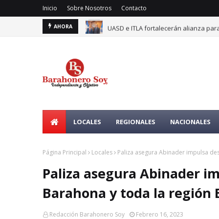
Inicio
Sobre Nosotros
Contacto
UASD e ITLA fortalecerán alianza para
AHORA
LOCALES
REGIONALES
NACIONALES
Página Principal
Locales
Paliza asegura Abinader impulsa desa
Paliza asegura Abinader im
Barahona y toda la región E
Redacción Barahonero Soy
Febrero 16, 2023