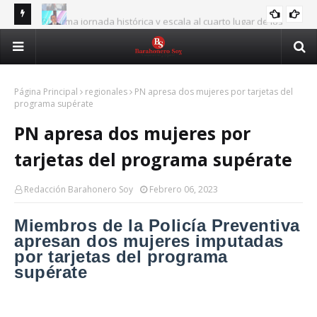
RD firma jornada histórica y escala al cuarto lugar de los
JUEGOS
UAS
Juegos Centroamericanos
Asjana resalta aporte de la UASD a programa que
ASJANA
cib
beneficiará a 6,500 becarios
Página Principal
regionales
PN apresa dos mujeres por tarjetas del
programa supérate
PN apresa dos mujeres por
tarjetas del programa supérate
Redacción Barahonero Soy
Febrero 06, 2023
Miembros de la Policía Preventiva
apresan dos mujeres imputadas
por tarjetas del programa
supérate