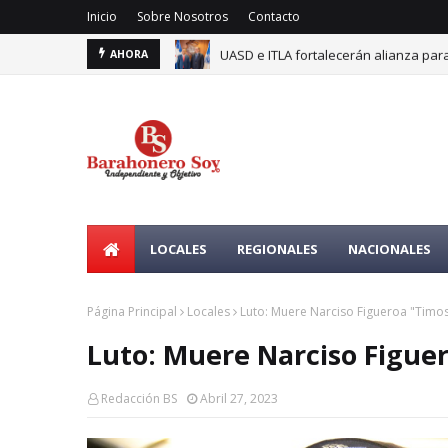
Inicio
Sobre Nosotros
Contacto
UASD e ITLA fortalecerán alianza para
AHORA
LOCALES
REGIONALES
NACIONALES
Página Principal
Locales
Luto: Muere Narciso Figueroa "Timo
Luto: Muere Narciso Figue
Redacción BS
Abril 27, 2023