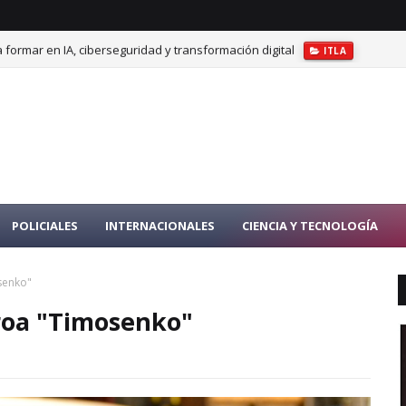
 formar en IA, ciberseguridad y transformación digital
ITLA
POLICIALES
INTERNACIONALES
CIENCIA Y TECNOLOGÍA
senko"
roa "Timosenko"