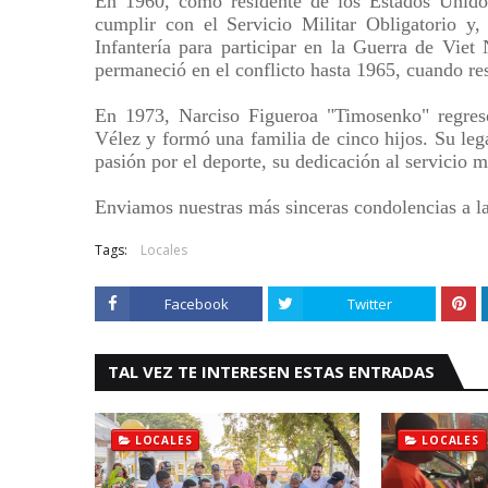
En 1960, como residente de los Estados Unidos
cumplir con el Servicio Militar Obligatorio y
Infantería para participar en la Guerra de Vie
permaneció en el conflicto hasta 1965, cuando res
En 1973, Narciso Figueroa "Timosenko" regres
Vélez y formó una familia de cinco hijos. Su le
pasión por el deporte, su dedicación al servicio 
Enviamos nuestras más sinceras condolencias a la
Tags:
Locales
Facebook
Twitter
TAL VEZ TE INTERESEN ESTAS ENTRADAS
LOCALES
LOCALES