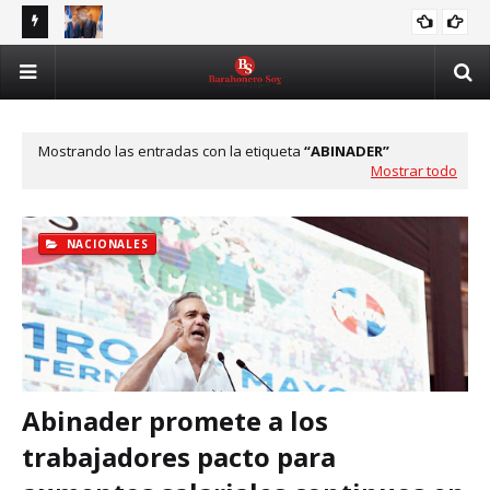
UASD e ITLA fortalecerán alianza para formar en IA,
Tri
ITLA
ldo al
ciberseguridad y transformación digital
par
Mostrando las entradas con la etiqueta
ABINADER
Mostrar todo
NACIONALES
Abinader promete a los
trabajadores pacto para