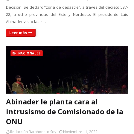
Decisión. Se declaró “zona de desastre”, a través del decreto 537-
22, a ocho provincias del Este y Nordeste. El presidente Luis
Abinader visitó las z…
Leer más
NACIONALES
Abinader le planta cara al
intrusismo de Comisionado de la
ONU
Redacción Barahonero Soy
Noviembre 11, 2022