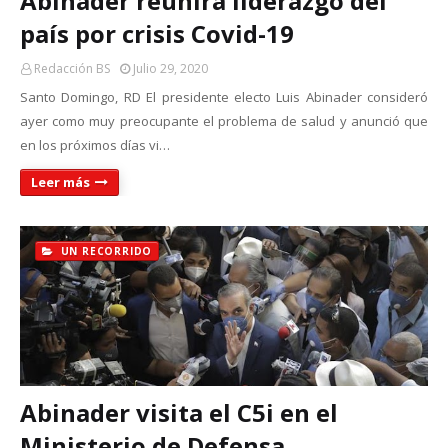
Abinader reunirá liderazgo del
país por crisis Covid-19
Redacción BS
Julio 29, 2020
Santo Domingo, RD El presidente electo Luis Abinader consideró
ayer como muy preocupan­te el problema de salud y anunció que
en los próxi­mos días vi…
Leer más
UN RECORRIDO
Abinader visita el C5i en el
Ministerio de Defensa