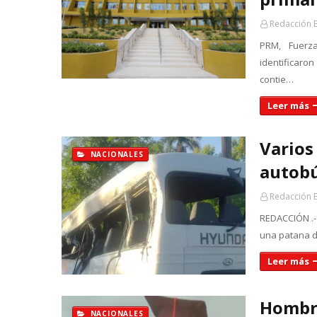
Redacción 
PRM, Fuerz
identificaro
contie…
Leer más
Varios
NACIONALES
autobú
Redacción 
REDACCIÓN .-
una patana d
Leer más
Hombre
NACIONALES