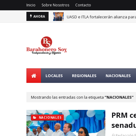
Inicio
Sobre Nosotros
Contacto
UASD e ITLA fortalecerán alianza para
AHORA
LOCALES
REGIONALES
NACIONALES
Mostrando las entradas con la etiqueta
NACIONALES
PRM ce
NACIONALES
senadu
Redacción 