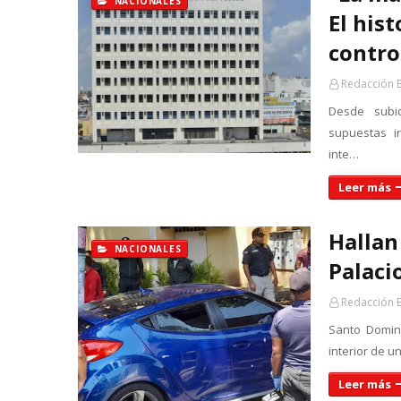
NACIONALES
El his
contro
Redacción 
Desde subid
supuestas ir
inte…
Leer más
Hallan
NACIONALES
Palaci
Redacción 
Santo Domin
interior de u
Leer más