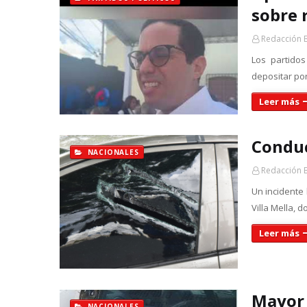
sobre 
Redacción 
Los partido
depositar por
Leer más
Conduc
NACIONALES
Redacción 
Un incidente
Villa Mella, 
Leer más
Mayor 
NACIONALES