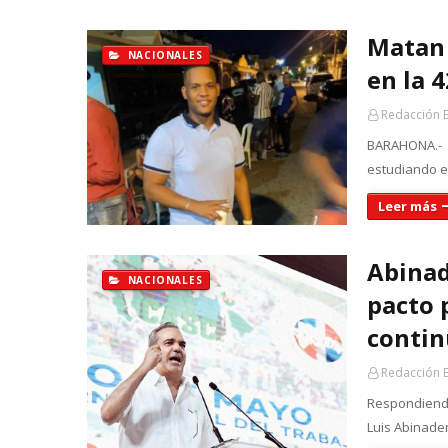
Matan 
NACIONALES
en la 4
Redacción 
BARAHONA.- U
estudiando e
Leer más
Abinad
NACIONALES
pacto 
contin
Redacción 
Respondiendo
Luis Abinader