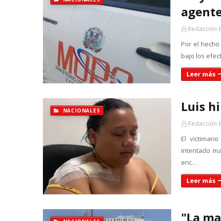
agent
Redacción 
Por el hecho
bajo los efec
Leer más
Luis h
NACIONALES
Redacción 
El victimar
intentado ma
enc…
Leer más
"La ma