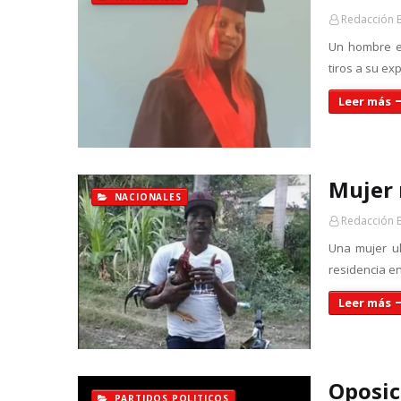
Redacción 
Un hombre es
tiros a su e
Leer más
Mujer 
NACIONALES
Redacción 
Una mujer ul
residencia en
Leer más
Oposic
PARTIDOS POLITICOS