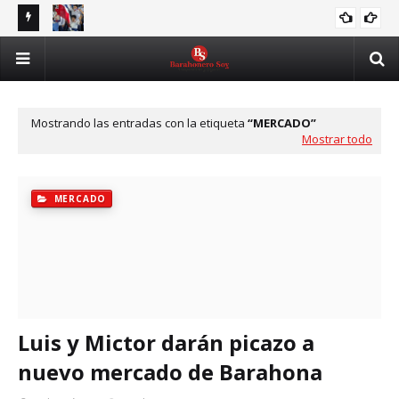
y
RD firma jornada histórica y escala al cuarto lugar de los
Asj
JUEGOS
ís
Juegos Centroamericanos
ben
Mostrando las entradas con la etiqueta
MERCADO
Mostrar todo
MERCADO
Luis y Mictor darán picazo a
nuevo mercado de Barahona