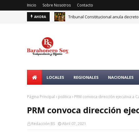
Inicio
Sobre Nosotros
Contacto
Tribunal Constitucional anula decreto
AHORA
LOCALES
REGIONALES
NACIONALES
Página Principal
política
PRM convoca dirección ejecutiva a C
PRM convoca dirección ejec
Redacción BS
Abril 07, 2021