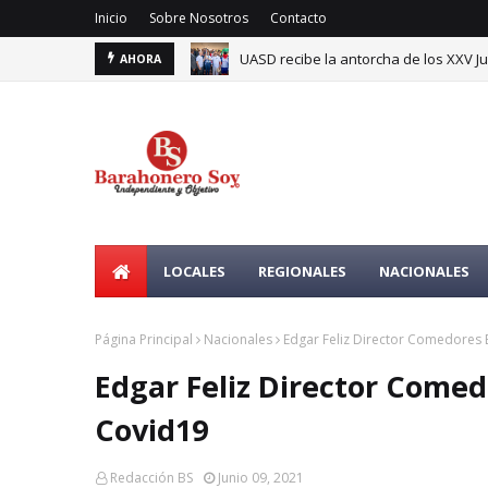
Inicio
Sobre Nosotros
Contacto
UASD recibe la antorcha de los XXV J
AHORA
LOCALES
REGIONALES
NACIONALES
Página Principal
Nacionales
Edgar Feliz Director Comedores 
Edgar Feliz Director Comed
Covid19
Redacción BS
Junio 09, 2021