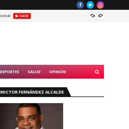
cional
UASD e
UASD
DEPORTES
SALUD
OPINIÓN
MICTOR FERNÁNDEZ ALCALDE