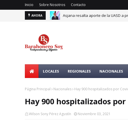
Inicio
Sobre Nosotros
Contacto
Asjana resalta aporte de la UASD a p
AHORA
UASD e ITLA fortalecerán alianza para
LOCALES
REGIONALES
NACIONALES
Página Principal
Nacionales
Hay 900 hospitalizados por Covi
Hay 900 hospitalizados por
Wilson Sony Pérez Agustín
Noviembre 03, 2021