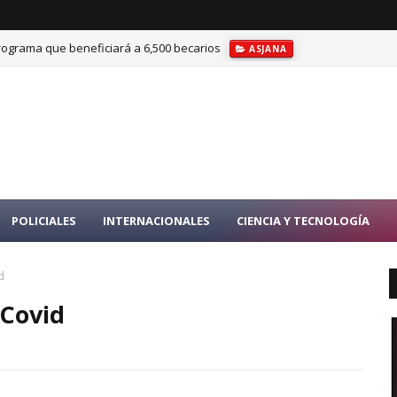
rograma que beneficiará a 6,500 becarios
ASJANA
 formar en IA, ciberseguridad y transformación digital
ITLA
POLICIALES
INTERNACIONALES
CIENCIA Y TECNOLOGÍA
d
 Covid