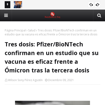
UASD e ITLA fortalecerán alianza para formar en IA,
Tri
ITLA
ciberseguridad y transformación digital
par
Página Principal
Salud
Tres dosis: Pfizer/BioNTech confirman en un
estudio que su vacuna es eficaz frente a Ómicron tras la tercera dosis
Tres dosis: Pfizer/BioNTech
confirman en un estudio que su
vacuna es eficaz frente a
Ómicron tras la tercera dosis
Wilson Sony Pérez Agustín
Diciembre 09, 2021