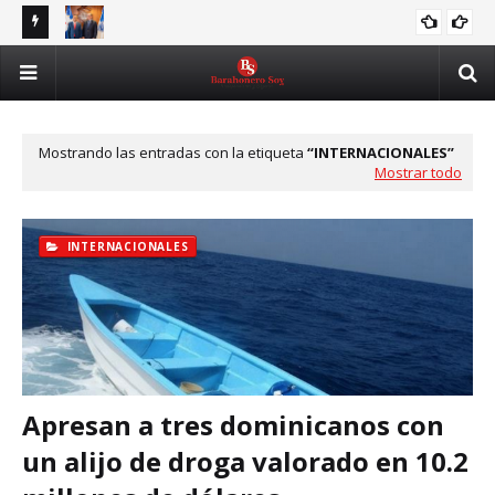
UASD e ITLA fortalecerán alianza para formar en IA,
Tri
ITLA
ldo al
ciberseguridad y transformación digital
par
Mostrando las entradas con la etiqueta
INTERNACIONALES
Mostrar todo
INTERNACIONALES
Apresan a tres dominicanos con
un alijo de droga valorado en 10.2