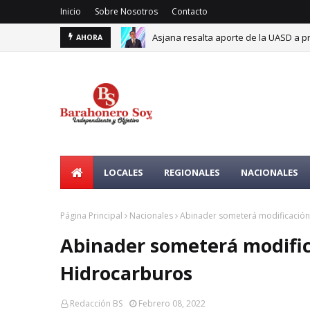
Inicio
Sobre Nosotros
Contacto
Asjana resalta aporte de la UASD a p
AHORA
LOCALES
REGIONALES
NACIONALES
Página Principal
Nacionales
Abinader someterá modificación 
Abinader someterá modifica
Hidrocarburos
Redacción BS
Febrero 08, 2022