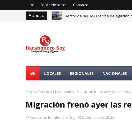
Inicio
Sobre Nosotros
Contacto
Rector de la UASD recibe delegación 
AHORA
Nuevo Código Penal fortalece la prote
LOCALES
REGIONALES
NACIONALES
Página Principal
Nacionales
Migración frenó ayer las redadas
Migración frenó ayer las r
Redacción Barahonero Soy
Diciembre 05, 2022