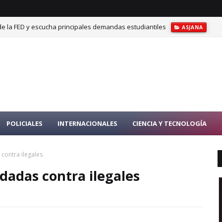
de la FED y escucha principales demandas estudiantiles
ASJANA
cción de las mujeres, niños y víctimas de violencia
CODIGOPENAL
POLICIALES
INTERNACIONALES
CIENCIA Y TECNOLOGÍA
 contra ilegales
edadas contra ilegales