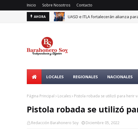
Inicio
Sobre Nosotros
Contacto
UASD e ITLA fortalecerán alianza para
AHORA
LOCALES
REGIONALES
NACIONALES
Página Principal
Locales
Pistola robada se utilizó para herir
Pistola robada se utilizó p
Redacción Barahonero Soy
Diciembre 05, 2022