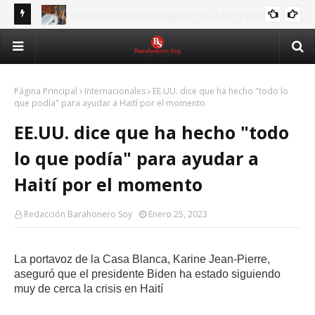
scucha
Nuevo Código Penal fortalece la protección de las mujeres,
RD 
CODIGOPENAL
niños y víctimas de violencia
Ju
Página Principal
Internacionales
EE.UU. dice que ha hecho "todo lo
que podía" para ayudar a Haití por el momento
EE.UU. dice que ha hecho "todo
lo que podía" para ayudar a
Haití por el momento
Redacción Barahonero Soy
Enero 25, 2023
La portavoz de la Casa Blanca, Karine Jean-Pierre,
aseguró que el presidente Biden ha estado siguiendo
muy de cerca la crisis en Haití