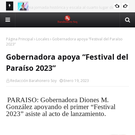
RD firma jornada histórica y escala al cuarto lugar de los
JUEGOS
UAS
Juegos Centroamericanos
Asjana resalta aporte de la UASD a programa que
ASJANA
cib
beneficiará a 6,500 becarios
Página Principal
Locales
Gobernadora apoya “Festival del Paraíso
2023”
Gobernadora apoya “Festival del
Paraíso 2023”
Redacción Barahonero Soy
Enero 19, 2023
PARAISO: Gobernadora Diones M.
González apoyando el primer “Festival
2023” asiste al acto de lanzamiento.