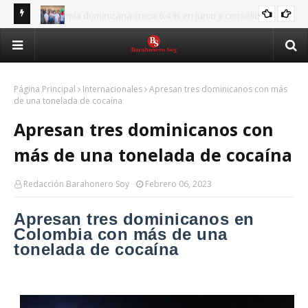
ida
UASD recibe la antorcha de los XXV Juegos
UAS
UASD
Centroamericanos y del Caribe y reafirma su respaldo al
cib
deporte nacional
Página Principal
Internacionales
Apresan tres dominicanos con más
de una tonelada de cocaína
Apresan tres dominicanos con
más de una tonelada de cocaína
Redacción Barahonero Soy
Febrero 06, 2023
Apresan tres dominicanos en
Colombia con más de una
tonelada de cocaína