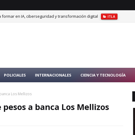
 formar en IA, ciberseguridad y transformación digital
ITLA
 que limitaba horarios para la venta de bebidas alcohólicas
BEBIDAS
POLICIALES
INTERNACIONALES
CIENCIA Y TECNOLOGÍA
banca Los Mellizos
 pesos a banca Los Mellizos