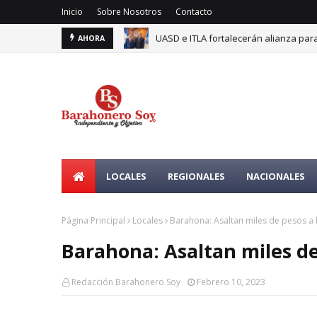
Inicio
Sobre Nosotros
Contacto
UASD e ITLA fortalecerán alianza para
AHORA
Tribunal Constitucional anula decreto
LOCALES
REGIONALES
NACIONALES
Página Principal
Locales
Barahona: Asaltan miles de pesos a 
Barahona: Asaltan miles de
Redacción Barahonero Soy
Febrero 10, 2023