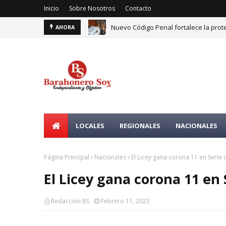
Inicio
Sobre Nosotros
Contacto
Nuevo Código Penal fortalece la prote
AHORA
LOCALES
REGIONALES
NACIONALES
Página Principal
Nacionales
El Licey gana corona 11 en Serie 
El Licey gana corona 11 en 
Redacción BS
Febrero 11, 2023