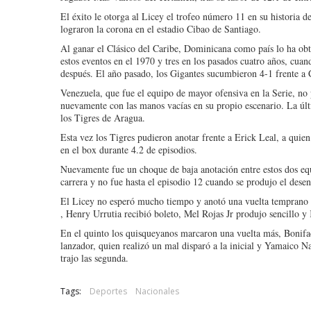
El éxito le otorga al Licey el trofeo número 11 en su historia d
lograron la corona en el estadio Cibao de Santiago.
Al ganar el Clásico del Caribe, Dominicana como país lo ha ob
estos eventos en el 1970 y tres en los pasados cuatro años, cuan
después. El año pasado, los Gigantes sucumbieron 4-1 frente a 
Venezuela, que fue el equipo de mayor ofensiva en la Serie, no
nuevamente con las manos vacías en su propio escenario. La úl
los Tigres de Aragua.
Esta vez los Tigres pudieron anotar frente a Erick Leal, a quie
en el box durante 4.2 de episodios.
Nuevamente fue un choque de baja anotación entre estos dos equ
carrera y no fue hasta el episodio 12 cuando se produjo el desen
El Licey no esperó mucho tiempo y anotó una vuelta temprano f
, Henry Urrutia recibió boleto, Mel Rojas Jr produjo sencillo y 
En el quinto los quisqueyanos marcaron una vuelta más, Bonifac
lanzador, quien realizó un mal disparó a la inicial y Yamaico Na
trajo las segunda.
Tags:
Deportes
Nacionales