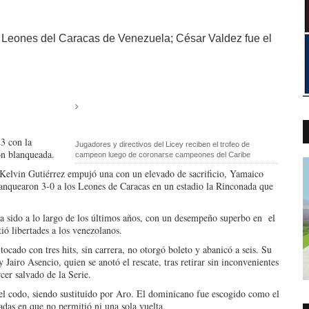
los Leones del Caracas de Venezuela; César Valdez fue el
3 con la
Jugadores y directivos del Licey reciben el trofeo de
con blanqueada.
campeon luego de coronarse campeones del Caribe
 Kelvin Gutiérrez empujó una con un elevado de sacrificio, Yamaico
lanquearon 3-0 a los Leones de Caracas en un estadio la Rinconada que
a sido a lo largo de los últimos años, con un desempeño superbo en el
ó libertades a los venezolanos.
ocado con tres hits, sin carrera, no otorgó boleto y abanicó a seis. Su
airo Asencio, quien se anotó el rescate, tras retirar sin inconvenientes
rcer salvado de la Serie.
n el codo, siendo sustituido por Aro. El dominicano fue escogido como el
adas en que no permitió ni una sola vuelta.