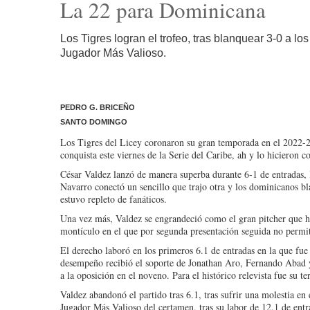
La 22 para Dominicana
Los Tigres logran el trofeo, tras blanquear 3-0 a 
Jugador Más Valioso.
PEDRO G. BRICEÑO
SANTO DOMINGO
Los Tigres del Licey coronaron su gran temporada en el 2022-2
conquista este viernes de la Serie del Caribe, ah y lo hicieron 
César Valdez lanzó de manera superba durante 6-1 de entradas,
Navarro conectó un sencillo que trajo otra y los dominicanos b
estuvo repleto de fanáticos.
Una vez más, Valdez se engrandeció como el gran pitcher que h
montículo en el que por segunda presentación seguida no permiti
El derecho laboró en los primeros 6.1 de entradas en la que fue t
desempeño recibió el soporte de Jonathan Aro, Fernando Abad y J
a la oposición en el noveno. Para el histórico relevista fue su te
Valdez abandonó el partido tras 6.1, tras sufrir una molestia e
Jugador Más Valioso del certamen, tras su labor de 12.1 de entr