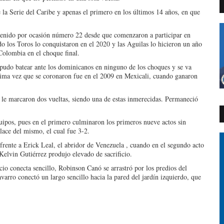
e la Serie del Caribe y apenas el primero en los últimos 14 años, en que
tenido por ocasión número 22 desde que comenzaron a participar en
do los Toros lo conquistaron en el 2020 y las Aguilas lo hicieron un año
Colombia en el choque final.
 pudo batear ante los dominicanos en ninguno de los choques y se va
tima vez que se coronaron fue en el 2009 en Mexicali, cuando ganaron
n le marcaron dos vueltas, siendo una de estas inmerecidas. Permaneció
ipos, pues en el primero culminaron los primeros nueve actos sin
lace del mismo, el cual fue 3-2.
rente a Erick Leal, el abridor de Venezuela , cuando en el segundo acto
Kelvin Gutiérrez produjo elevado de sacrificio.
io conecta sencillo, Robinson Canó se arrastró por los predios del
varro conectó un largo sencillo hacia la pared del jardín izquierdo, que