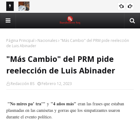
Nuevo Código Penal fortalece la protección de las mujeres,
Asj
CODIGOPENAL
niños y víctimas de violencia
Economía dominicana crece 6.4 % en junio y consolida
ben
ECONOMIA
recuperación durante el primer semestre de 2026
Página Principal
Nacionales
"Más Cambio" del PRM pide reelección
de Luis Abinader
"Más Cambio" del PRM pide
reelección de Luis Abinader
Redacción BS
Febrero 12, 2023
"No mires pa’ tra’"
"4 años más"
y
eran las frases que estaban
plasmadas en las camisetas y gorras que los simpatizantes usaron
durante el evento político.