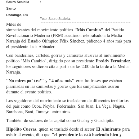
Sauro Scalella
Santo
Domingo, RD
Foto: Sauro Scalella.
Miles de
"Más Cambio"
simpatizantes del movimiento político
del Partido
Revolucionario Moderno (PRM) acudieron este sábado a la Media
Naranja del Estadio Olímpico Félix Sánchez, pidiendo 4 años más para
el presidente Luis Abinader.
Con banderines, carteles, gorras y camisetas alusivas al movimiento
Freddy Fernández
político "Más Cambio", dirigido por su presidente
,
los seguidores se dieron cita a partir de las 2:00 de la tarde a la Media
Naranja.
"No mires pa’ tra’"
"4 años más"
y
eran las frases que estaban
plasmadas en las camisetas y gorras que los simpatizantes usaron
durante el evento político.
Los seguidores del movimiento se trasladaron de diferentes territorios
del país como Ocoa, Neyba, Pedernales, San Juan, La Vega, Nagua,
Barahona, Baní, Tamayo, entre otras.
También, de sectores de la capital como Gualey y Guachipita.
Hipólito Cuevas
El Almirante
, quien se trasladó desde el sector
para
"el presidente lo está haciendo bien y
asistir al evento, dijo que