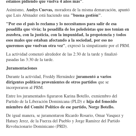
estamos pidiendo que vuelva 4 años más"
.
Audys Cuevas,
Asimismo,
moradora de la misma demarcación, apuntó
"buena gestión"
que Luis Abinader está haciendo una
.
"Por eso el país lo reclama y lo necesitamos para salir de esa
pesadilla que vivía; la pesadilla de los peledeistas que nos tenían en
zozobra, con la justicia, con la impunidad, la prepotencia y todos
esos males que estaban afectando a la sociedad, por eso no
queremos que vuelvan otra vez"
, expresó la simpatizante por el PRM.
La actividad comenzó alrededor de las 2:30 de la tarde y finalizó
pasadas las 3:30 de la tarde.
Juramentaciones
juramentó a varios
Durante la actividad, Freddy Hernández
dirigentes políticos provenientes de otros partidos
que se
incorporaron al PRM.
Entre los juramentados figuraron Karina Botello, exmiembro del
hija del fenecido
Partido de la Liberación Dominicana (PLD) e
miembro del Comité Político de ese partido, Norge Botello.
De igual manera, se juramentaron Ricardo Rosario, Omar Vasquez y
Hatuey Jerez, de la Fuerza del Pueblo y Jorge Ramírez del Partido
Revolucionario Dominicano (PRD).