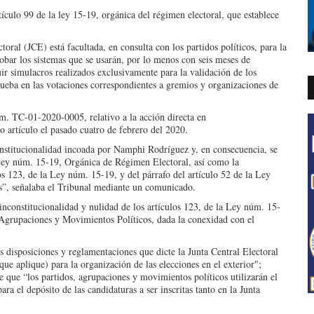
ículo 99 de la ley 15-19, orgánica del régimen electoral, que establece
toral (JCE) está facultada, en consulta con los partidos políticos, para la
obar los sistemas que se usarán, por lo menos con seis meses de
uir simulacros realizados exclusivamente para la validación de los
eba en las votaciones correspondientes a gremios y organizaciones de
úm. TC-01-2020-0005, relativo a la acción directa en
o artículo el pasado cuatro de febrero del 2020.
constitucionalidad incoada por Namphi Rodríguez y, en consecuencia, se
a Ley núm. 15-19, Orgánica de Régimen Electoral, así como la
os 123, de la Ley núm. 15-19, y del párrafo del artículo 52 de la Ley
s”, señalaba el Tribunal mediante un comunicado.
nconstitucionalidad y nulidad de los artículos 123, de la Ley núm. 15-
, Agrupaciones y Movimientos Políticos, dada la conexidad con el
s disposiciones y reglamentaciones que dicte la Junta Central Electoral
 que aplique) para la organización de las elecciones en el exterior";
ne que “los partidos, agrupaciones y movimientos políticos utilizarán el
ra el depósito de las candidaturas a ser inscritas tanto en la Junta