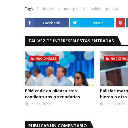
Tags:
Nacionales
partidos politicos
politica
política
Facebook
Twitter
TAL VEZ TE INTERESEN ESTAS ENTRADAS
NACIONALES
NACIONAL
PRM cede en alianza tres
Policías mata
candidaturas a senadurías
hieren a otro
June 28, 2023
June 02, 2023
PUBLICAR UN COMENTARIO