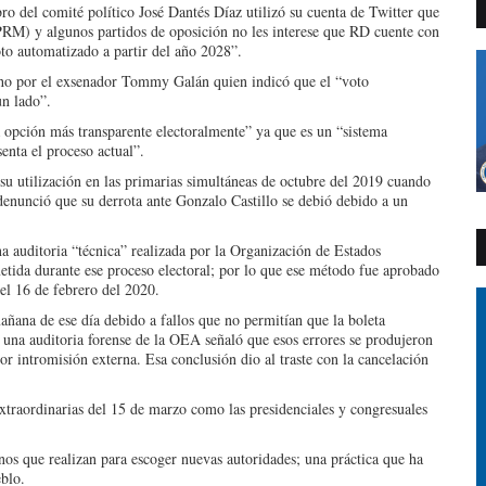
o del comité político José Dantés Díaz utilizó su cuenta de Twitter que
RM) y algunos partidos de oposición no les interese que RD cuente con
to automatizado a partir del año 2028”.
cho por el exsenador Tommy Galán quien indicó que el “voto
n lado”.
 opción más transparente electoralmente” ya que es un “sistema
enta el proceso actual”.
 su utilización en las primarias simultáneas de octubre del 2019 cuando
enunció que su derrota ante Gonzalo Castillo se debió debido a un
a auditoria “técnica” realizada por la Organización de Estados
ida durante ese proceso electoral; por lo que ese método fue aprobado
 el 16 de febrero del 2020.
añana de ese día debido a fallos que no permitían que la boleta
 una auditoria forense de la OEA señaló que esos errores se produjeron
r intromisión externa. Esa conclusión dio al traste con la cancelación
 extraordinarias del 15 de marzo como las presidenciales y congresuales
nos que realizan para escoger nuevas autoridades; una práctica que ha
eblo.