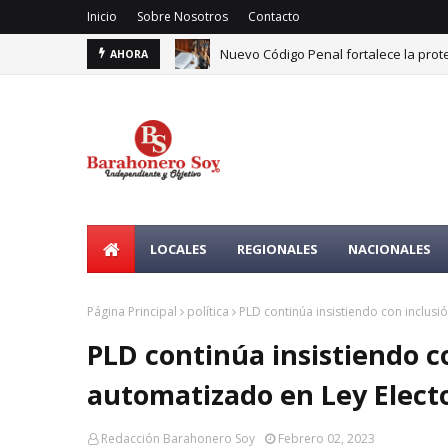
Inicio
Sobre Nosotros
Contacto
Nuevo Código Penal fortalece la prote
AHORA
Economía dominicana crece 6.4 % en j
LOCALES
REGIONALES
NACIONALES
Página Principal
política
PLD continúa insistiendo con inclusi
PLD continúa insistiendo c
automatizado en Ley Elect
Redacción Barahonero Soy
Febrero 02, 2023