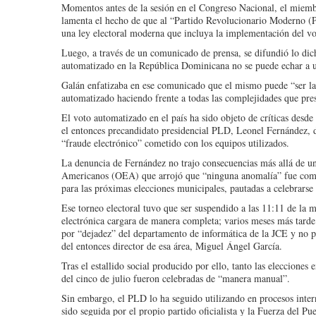
Momentos antes de la sesión en el Congreso Nacional, el miembr
lamenta el hecho de que al “Partido Revolucionario Moderno (P
una ley electoral moderna que incluya la implementación del vo
Luego, a través de un comunicado de prensa, se difundió lo di
automatizado en la República Dominicana no se puede echar a u
Galán enfatizaba en ese comunicado que el mismo puede “ser la
automatizado haciendo frente a todas las complejidades que pres
El voto automatizado en el país ha sido objeto de críticas desde
el entonces precandidato presidencial PLD, Leonel Fernández, d
“fraude electrónico” cometido con los equipos utilizados.
La denuncia de Fernández no trajo consecuencias más allá de un
Americanos (OEA) que arrojó que “ninguna anomalía” fue comet
para las próximas elecciones municipales, pautadas a celebrarse
Ese torneo electoral tuvo que ser suspendido a las 11:11 de la m
electrónica cargara de manera completa; varios meses más tarde
por “dejadez” del departamento de informática de la JCE y no po
del entonces director de esa área, Miguel Ángel García.
Tras el estallido social producido por ello, tanto las elecciones
del cinco de julio fueron celebradas de “manera manual”.
Sin embargo, el PLD lo ha seguido utilizando en procesos inter
sido seguida por el propio partido oficialista y la Fuerza del Pu