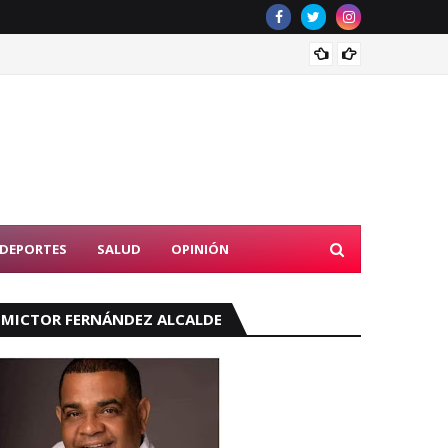
Asjana
CONOMIA
DEPORTES
SALUD
OPINIÓN
MICTOR FERNÁNDEZ ALCALDE