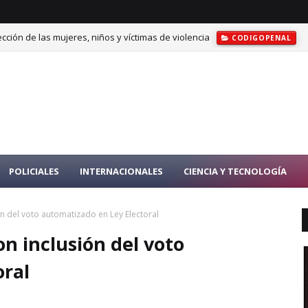
cción de las mujeres, niños y víctimas de violencia
CODIGOPENAL
unio y consolida recuperación durante el primer semestre de 2026
E
POLICIALES
INTERNACIONALES
CIENCIA Y TECNOLOGÍA
ón del voto automatizado en Ley Electoral
on inclusión del voto
oral