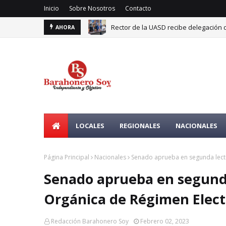
Inicio
Sobre Nosotros
Contacto
Rector de la UASD recibe delegación 
AHORA
LOCALES
REGIONALES
NACIONALES
Página Principal
Nacionales
Senado aprueba en segunda lectu
Senado aprueba en segunda
Orgánica de Régimen Elect
Redacción Barahonero Soy
Febrero 02, 2023