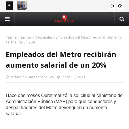
Rector de la UASD recibe delegación de la FED y escucha
RD 
ASJANA
principales demandas estudiantiles
Nuevo Código Penal fortalece la protección de las mujeres,
Ju
CODIGOPENAL
niños y víctimas de violencia
Página Principal
Nacionales
Empleados del Metro recibirán aumento
salarial de un 20%
Empleados del Metro recibirán
aumento salarial de un 20%
Redacción Barahonero Soy
Enero 12, 2023
Hace dos meses Opret realizó la solicitud al Ministerio de
Administración Pública (MAP) para que conductores y
despachadores del Metro devenguen un aumento
salarial.