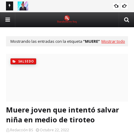
ida
Asjana resalta aporte de la UASD a programa que
UAS
ASJANA
beneficiará a 6,500 becarios
cib
Mostrando las entradas con la etiqueta
MUERE
Mostrar todo
SALSEDO
Muere joven que intentó salvar
niña en medio de tiroteo
Redacción BS
Octubre 22, 2022