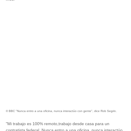
© BBC "Nunca entro a una oficina, nunca interactúo con gente", dice Rob Segrin.
"Mi trabajo es 100% remoto,trabajo desde casa para un
contratista federal. Nunca entro a una oficina, nunca interactúo