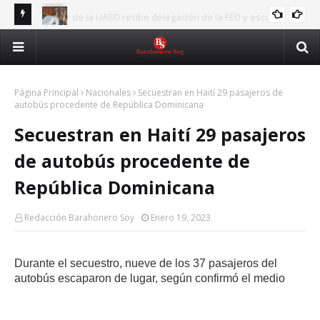
Rector de la UASD recibe delegación de la FED y escucha
ASJANA
RD 
principales demandas estudiantiles
Nuevo Código Penal fortalece la protección de las mujeres,
CODIGOPENAL
Ju
niños y víctimas de violencia
Página Principal
Nacionales
Secuestran en Haití 29 pasajeros de
autobús procedente de República Dominicana
Secuestran en Haití 29 pasajeros
de autobús procedente de
República Dominicana
Redacción Barahonero Soy
Enero 19, 2023
Durante el secuestro, nueve de los 37 pasajeros del
autobús escaparon de lugar, según confirmó el medio