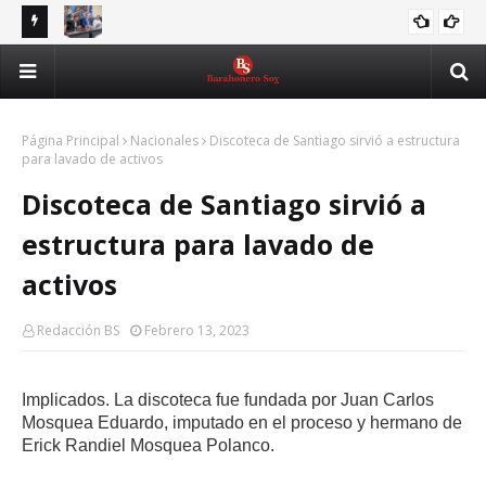
Rector de la UASD recibe delegación de la FED y escucha
RD 
ASJANA
principales demandas estudiantiles
Nuevo Código Penal fortalece la protección de las mujeres,
Ju
CODIGOPENAL
niños y víctimas de violencia
Página Principal
Nacionales
Discoteca de Santiago sirvió a estructura
para lavado de activos
Discoteca de Santiago sirvió a
estructura para lavado de
activos
Redacción BS
Febrero 13, 2023
Implicados. La discoteca fue fundada por Juan Carlos
Mosquea Eduardo, imputado en el proceso y hermano de
Erick Randiel Mosquea Polanco.