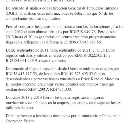
De acuerdo al análisis de la Dirección General de Impuestos Internos
(DGII), al analizar estas informaciones se determinó que 67 de los
comprobantes estaban duplicados.
Pero al comparar los gastos de la discoteca con las declaraciones juradas
en el 2012 el club obtuvo pérdidas por RD$719,949.76. Pero desde
2013 hasta el 20 las ganancias del centro crecieron progresivamente
llegando a reflejarse una diferencia de RD$ 67,943,798.58.
Desde septiembre de 2011 hasta septiembre de 2021, el Club Dubai
registró entradas y salidas en efectivo por RD$184,022,505.15 y
RD$184,031,236.9, respectivamente.
De acuerdo al órgano acusador, desde Dubai se emitieron cheques por
RD$58,415,117.53, de los cuales RD$ 19,575,695.52 fueron
desembolsados a personas físicas vinculadas a Erick Randiel Mosquea.
El modus operandi era emitir varios cheques con montos bajos que
oscilan desde RD$4,290 A RD$475,000.
Los años 2018 y 2019 fueron los que se registraron mayores
movimientos económicos en la empresa, en ambos años superan los 28
millones de pesos.
Dubai pertenece a los bienes incautados por el ministerio público en la
Operación Falcón.