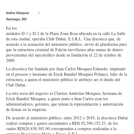
Indira Vásquez
Santiago, RD
En los
módulos D-1 y D-2 de la Plaza Zona Rosa ubicada en la calle La Salle
de esta ciudad, operaba Club Dubai, E.I.R.L. Una discoteca que, de
acuerdo a la acusación del ministerio público, sirvió de plataforma para
que la estructura criminal de Falcón movilizara altas sumas de dinero
provenientes del narcotráfico desde su fundación el 22 de octubre de
2009.
La discoteca fue fundada por Juan Carlos Mosquea Eduardo, imputado
en el proceso y hermano de Erick Randiel Mosquea Polanco, líder de la
estructura, a quien el ministerio público le atribuye ser el dueño del
Club Dubai.
La otra socia del negocio es Claritza Andreina Mosquea, hermana de
Erick Randiel Mosquea, a quien junto a Juan Carlos eran los
administradores, gerentes, que tenían la representación y autorización
de firmar en la empresa.
De acuerdo al ministerio público, entre 2012 y 2019, la discoteca Dubai
realizó compras y gastos ascendentes a RD$ 92,596,152.33, de los
cuales RD$20,830,302.90 corresponden a compras realizadas a la
empresa Provisiones Marte y Reyes, S.R.L.